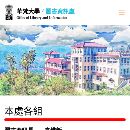
跳
華梵大學
圖書資訊處
到
Office of Library and Information
主
要
內
容
區
本處各組